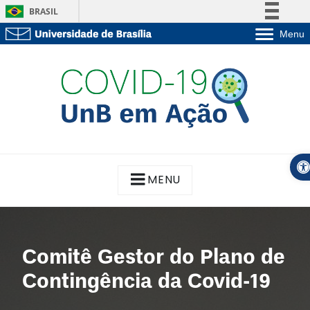
BRASIL
Simplifique!
Menu
Skip
So
Comunica BR
Unidades a
to
Participe
Estu
content
G
Acesso à informação
Pós-
Legislação
Admi
Canais
COVID-19: UNB EM AÇÃO
Iniciativas e Ferramentas para superarmos a crise
Ope
MENU
Comitê Gestor do Plano de
Contingência da Covid-19