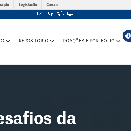
mação
Legislação
Canais
Ope
ÃO
REPOSITÓRIO
DOAÇÕES E PORTFÓLIO
safios da