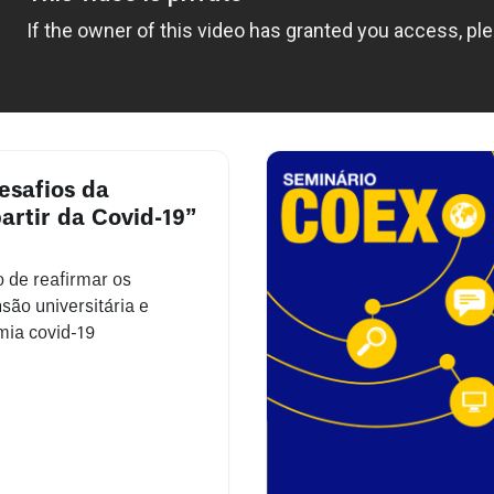
esafios da
artir da Covid-19”
 de reafirmar os
são universitária e
mia covid-19