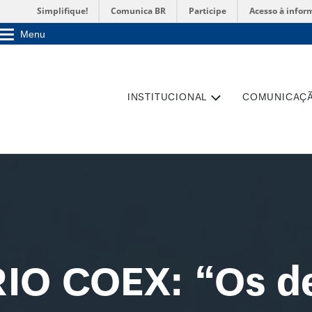
Simplifique!
Comunica BR
Participe
Acesso à infor
Menu
Sobre a UnB
Unidades acadêmicas
Estude na UnB
Graduação
INSTITUCIONAL
COMUNICAÇ
Pós-Graduação
Administração
Servidor
IO COEX: “Os de