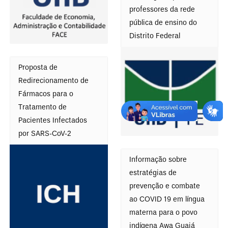
a
professores da rede
ç
pública de ensino do
ã
Distrito Federal
o
Proposta de
Redirecionamento de
Fármacos para o
Tratamento de
Pacientes Infectados
por SARS-CoV-2
Informação sobre
estratégias de
prevenção e combate
ao COVID 19 em língua
materna para o povo
indígena Awa Guajá