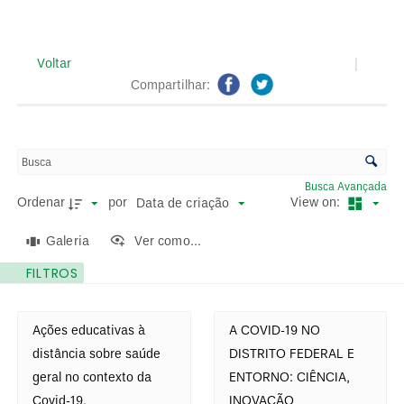
Voltar
|
Compartilhar:
C
o
n
Busca Avançada
Ordenar
por
View on:
Data de criação
t
r
Galeria
Ver como...
o
FILTROS
l
L
e
i
Ações educativas à
A COVID-19 NO
d
s
distância sobre saúde
DISTRITO FEDERAL E
e
t
geral no contexto da
ENTORNO: CIÊNCIA,
o
a
Covid-19.
INOVAÇÃO