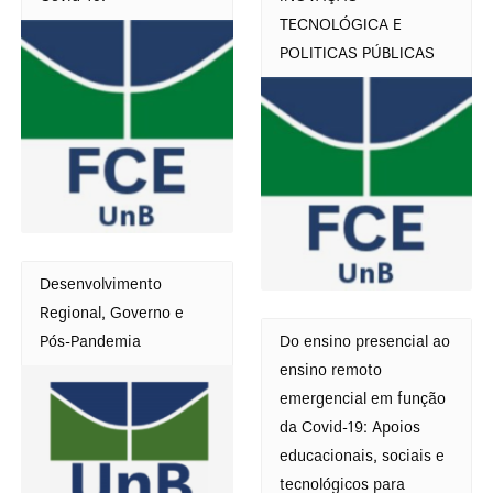
r
d
TECNOLÓGICA E
d
e
POLITICAS PÚBLICAS
e
i
n
t
a
e
ç
n
ã
s
o
e
v
Desenvolvimento
i
Regional, Governo e
s
Pós-Pandemia
Do ensino presencial ao
u
ensino remoto
a
emergencial em função
l
da Covid-19: Apoios
i
educacionais, sociais e
z
tecnológicos para