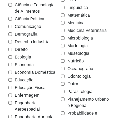
Letras
Ciência e Tecnologia
Lingüística
de Alimentos
Matemática
Ciência Política
Medicina
Comunicação
Medicina Veterinária
Demografia
Microbiologia
Desenho Industrial
Morfologia
Direito
Museologia
Ecologia
Nutrição
Economia
Oceanografia
Economia Doméstica
Odontologia
Educação
Outra
Educação Física
Parasitologia
Enfermagem
Planejamento Urbano
Engenharia
e Regional
Aeroespacial
Probabilidade e
Engenharia Agrícola